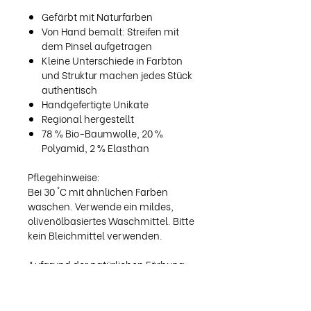
Gefärbt mit Naturfarben
Von Hand bemalt: Streifen mit
dem Pinsel aufgetragen
Kleine Unterschiede in Farbton
und Struktur machen jedes Stück
authentisch
Handgefertigte Unikate
Regional hergestellt
78 % Bio-Baumwolle, 20 %
Polyamid, 2 % Elasthan
Pflegehinweise:
Bei 30 °C mit ähnlichen Farben
waschen. Verwende ein mildes,
olivenölbasiertes Waschmittel. Bitte
kein Bleichmittel verwenden.
Aufgrund der natürlichen Färbung
können Farbtöne leicht variieren.
Eventuelle Unregelmäßigkeiten
zeugen vom handwerklichen