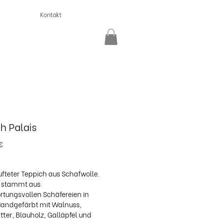
Kontakt
h Palais
Preis
€
fteter Teppich aus Schafwolle.
e stammt aus
rtungsvollen Schäfereien in
Handgefärbt mit Walnuss,
tter, Blauholz, Galläpfel und