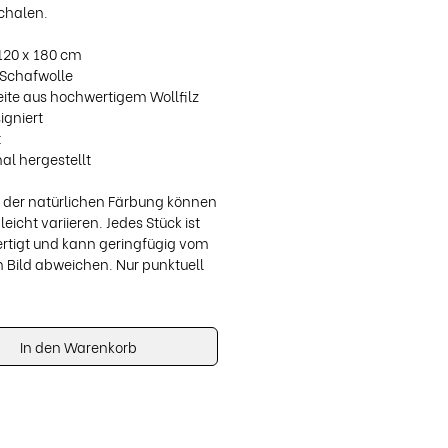
chalen.
120 x 180 cm
 Schafwolle
ite aus hochwertigem Wollfilz
igniert
t
al hergestellt
 der natürlichen Färbung können
leicht variieren. Jedes Stück ist
rtigt und kann geringfügig vom
 Bild abweichen. Nur punktuell
In den Warenkorb