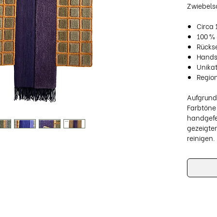
Zwiebels
Circa 
100 %
Rückse
Hands
Unika
Region
Aufgrund
Farbtöne 
handgefe
gezeigten
reinigen.