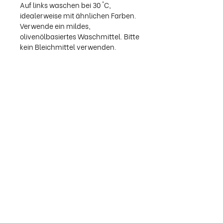
Auf links waschen bei 30 °C,
idealerweise mit ähnlichen Farben.
Verwende ein mildes,
olivenölbasiertes Waschmittel. Bitte
kein Bleichmittel verwenden.
Aufgrund der natürlichen Färbung
können Farbtöne leicht variieren.
Eventuelle Unregelmäßigkeiten
zeugen vom handwerklichen
Charakter. Jedes Stück ist
handgefertigt und kann geringfügig
vom gezeigten Bild abweichen.
Verfügbare Größen (siehe
technische Zeichnung):
S: Breite 55 cm, Länge 71 cm
M: Breite 59 cm, Länge 74 cm
L: Breite 62 cm, Länge 76 cm
XL: Breite 65 cm, Länge 78 cm